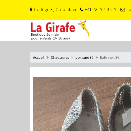
Skip
Collège 3, Colombier
+41 78 764 46 76
co
to
content
Accueil
Chaussures
pointure 36
Balerine t.36