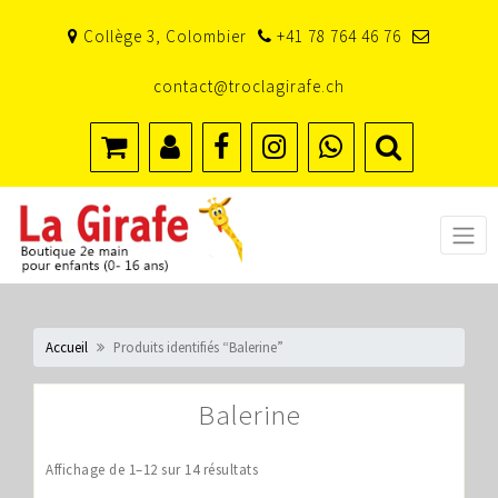
Skip
Collège 3, Colombier
+41 78 764 46 76
to
content
contact@troclagirafe.ch
Accueil
Produits identifiés “Balerine”
Balerine
Affichage de 1–12 sur 14 résultats