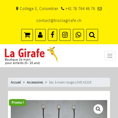
Skip
Collège 3, Colombier
+41 78 764 46 76
to
content
contact@troclagirafe.ch
Accueil
Accessoires
Sac à main rouge LOVE A1119
Promo !