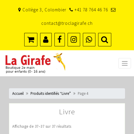
Skip
Collège 3, Colombier
+41 78 764 46 76
to
content
contact@troclagirafe.ch
Accueil
Produits identifiés “Livre”
Page 4
Livre
Affichage de 37–37 sur 37 résultats