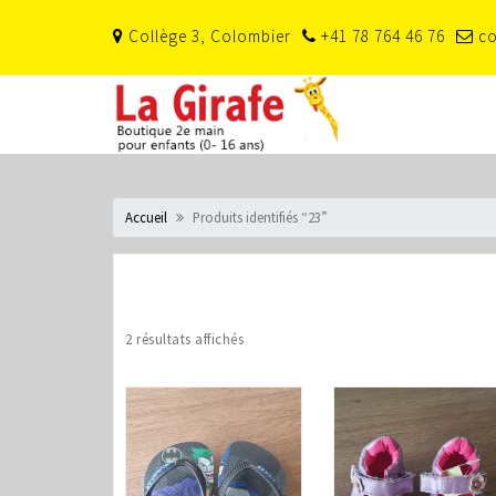
Skip
Collège 3, Colombier
+41 78 764 46 76
co
to
content
Accueil
Produits identifiés “23”
2 résultats affichés