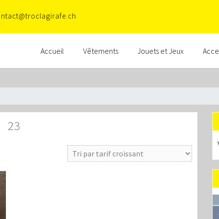
ntact@troclagirafe.ch
Accueil
Vêtements
Jouets et Jeux
Acce
23