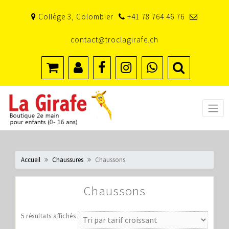
Skip
Collège 3, Colombier
+41 78 764 46 76
to
content
contact@troclagirafe.ch
Accueil
Chaussures
Chaussons
Chaussons
5 résultats affichés